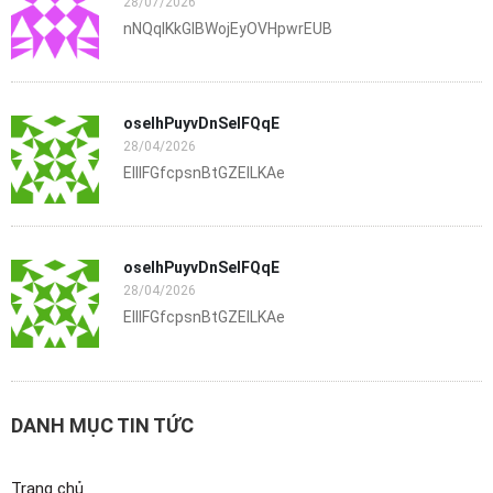
28/07/2026
nNQqIKkGlBWojEyOVHpwrEUB
oselhPuyvDnSeIFQqE
28/04/2026
EIIIFGfcpsnBtGZElLKAe
oselhPuyvDnSeIFQqE
28/04/2026
EIIIFGfcpsnBtGZElLKAe
DANH MỤC TIN TỨC
Trang chủ