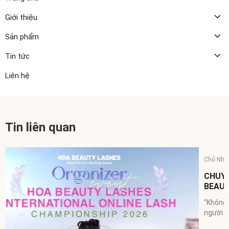
Giới thiệu
Sản phẩm
Tin tức
Liên hệ
Tin liên quan
Chủ Nhật, 23/11/2025
CHUYỂN GIAO CÔNG NGHỆ ĐÀO TẠO ONLINE – HOA
BEAUTY LASHES
“Không chỉ là tri thức, mà là hành trình kiến tạo thành công.” Có
người bắt đầu bằng đam mê. Nhưng có những người chọn đi...