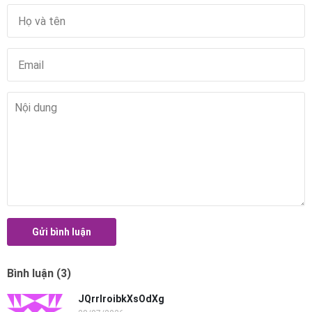
Gửi bình luận
Bình luận (3)
JQrrIroibkXsOdXg