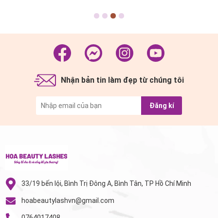
Nhưng có những người chọn đi...
Tầm Tay Nghề – Bứt Phá Thu
Nhập” Bạn đã...
Nhận bản tin làm đẹp từ chúng tôi
Đăng kí
33/19 bến lội, Bình Trị Đông A, Bình Tân, TP Hồ Chí Minh
hoabeautylashvn@gmail.com
0764017408