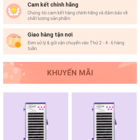
Cam kết chính hãng
Chúng tôi cam kết hàng chính hãng và đảm bảo về
chất lượng sản phẩm
Giao hàng tận nơi
Đơn xử lý & gửi vận chuyển vào Thứ 2 - 4 - 6 hàng
tuần.
KHUYẾN MÃI
{!-- Hình có link sang trang
{!-- Hình có link sang trang
chi tiết --}
chi tiết --}