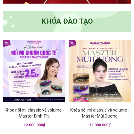
KHÓA ĐÀO TẠO
{!-- Hình có link sang trang
{!-- Hình có link sang trang
chi tiết --}
chi tiết --}
Khóa nối mi classic và volume -
Khóa nối mi classic và volume -
Master Đinh Thi
Master Mùi Dương
12.000.000₫
12.000.000₫