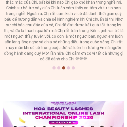
thắc mắc của Chị, bất kể khi nào Chị gặp khó khăn trong nghề mi.
Chính sự hỗ trợ này giúp Chị luôn cảm thấy an tâm và tự tin hơn
trong nghề. Ngoài ra, Chị rất cảm kích vì cô đã dành thời gian quý
báu để hướng dẫn và chia sẻ kinh nghiệm khi Chị chuẩn bị thi. Nhờ
sự chỉ bảo chu đáo của cô, Chị đã đạt được kết quả tốt trong kỳ
thi, và đó là thành quả lớn mà Chị rất trân trọng. Bên cạnh vai trò là
một người thầy tuyệt vời, cô còn là một người bạn, người em luôn
sẵn lòng lắng nghe và chia sẻ những điều trong cuộc sống. Chị rất
may mắn khi có cô trong cuộc đời và luôn tin tưởng Em là người
đồng hành đáng quý. Một lần nữa, Chị cảm ơn cô vì tất cả những gì
cô đã dành cho Chị 💜💜💜