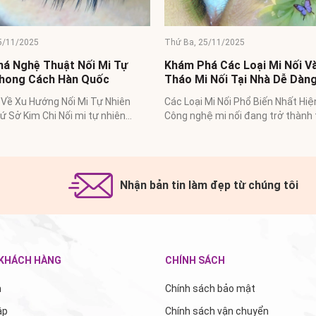
Thứ Ba, 25/11/2025
5/11/2025
Khám phá nghệ thuật thiết k
và các mẫu ấn tượng tại Hoa
á Các Loại Mi Nối Và Cách
BeautyLashes
 Nối Tại Nhà Dễ Dàng
5 Mẫu Nối Mi Ấn Tượng Đang Đượ
Chuộng Tại Hoa Beautylashes Nối
Mi Nối Phổ Biến Nhất Hiện Nay
trở thành phần không thể thiếu t
ệ mi nối đang trở thành trào lưu
đẹp của...
trong giới làm đẹp, mang lại...
Nhận bản tin làm đẹp từ chúng tôi
 KHÁCH HÀNG
CHÍNH SÁCH
m
Chính sách bảo mật
ập
Chính sách vận chuyển