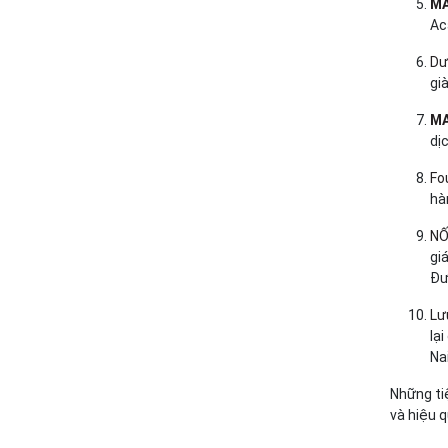
MA
Ac
Dư
gi
MA
dịc
Fo
hà
NỐ
gi
Đư
Lư
lạ
Na
Những ti
và hiệu q