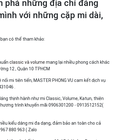
m phá những địa chỉ đáng
mình với những cặp mi dài,
à bạn có thể tham khảo:
chuẩn
classic và volume
mang lại nhiều phong cách khác
hường 12 , Quận 10 TPHCM
 nối mi tiên tiến, MASTER PHONG VU cam kết dịch vụ
5431046
.
 dáng thịnh hành như mi Classic, Volume, Katun, thiên
u chương trình khuyến mãi​ 0906301200 - 0913512152(
 nhiều kiểu dáng mi đa dạng, đảm bảo an toàn cho cả
7 880 963 ( Zalo ​