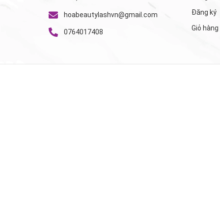
Đăng ký
hoabeautylashvn@gmail.com
Giỏ hàng
0764017408