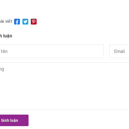
ài viết:
h luận
 bình luận