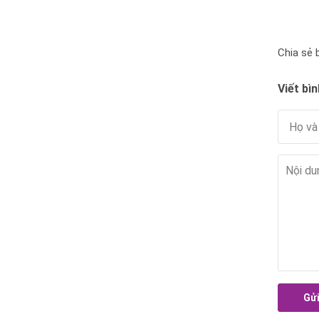
Chia sẻ b
Viết bìn
Gửi