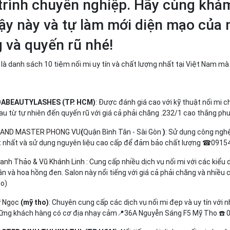
trình chuyên nghiệp. Hãy cùng khá
cậy này và tự làm mới diện mạo của 
 và quyến rũ nhé!
là danh sách 10 tiệm nối mi uy tín và chất lượng nhất tại Việt Nam m
ABEAUTYLASHES (TP. HCM)
: Được đánh giá cao với kỹ thuật nối mi 
au từ tự nhiên đến quyến rũ với giá cả phải chăng​ ​.232/1 cao thắng p
AND MASTER PHONG VU
(
Quận Bình Tân - Sài Gòn
)
: Sử dụng công nghệ
́t nhất và sử dụng nguyên liệu cao cấp để đảm bảo chất lượng​ ☎091
anh Thảo & Vũ Khánh Linh
: Cung cấp nhiều dịch vụ nối mi với các kiểu
ần và hoa hồng đen. Salon này nổi tiếng với giá cả phải chăng và nhiề
lo)
 Ngọc
(mỹ tho)
: Chuyên cung cấp các dịch vụ nối mi đẹp và uy tín với
ững khách hàng có cơ địa nhạy cảm📍36A Nguyễn Sáng F5 Mỹ Tho ☎️ 096