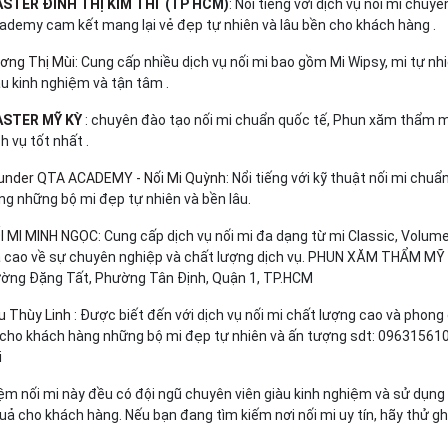
STER ĐINH THỊ KIM THI
(TP HCM)
: Nổi tiếng với dịch vụ nối mi chu
ademy cam kết mang lại vẻ đẹp tự nhiên và lâu bền cho khách hàng​ .
ơng Thị Mùi
: Cung cấp nhiều dịch vụ nối mi bao gồm Mi Wipsy, mi tự nhi
àu kinh nghiệm và tận tâm​ .
STER MỸ KỲ
: chuyên đào tạo nối mi chuẩn quốc tế, Phun xăm thẩm my
h vụ tốt nhất .
under QTA ACADEMY - Nối Mi Quỳnh
: Nổi tiếng với kỹ thuật nối mi ch
ng những bộ mi đẹp tự nhiên và bền lâu.
I MI MINH NGỌC
: Cung cấp dịch vụ nối mi đa dạng từ mi Classic, Volu
á cao về sự chuyên nghiệp và chất lượng dịch vụ. PHUN XĂM THẨM MỸ -
ờng Đặng Tất, Phường Tân Định, Quận 1, TP.HCM
u Thùy Linh
: Được biết đến với dịch vụ nối mi chất lượng cao và phon
i cho khách hàng những bộ mi đẹp tự nhiên và ấn tượng sdt: 0963156107 đ
i
ệm nối mi này đều có đội ngũ chuyên viên giàu kinh nghiệm và sử dụn
uả cho khách hàng. Nếu bạn đang tìm kiếm nơi nối mi uy tín, hãy thử g