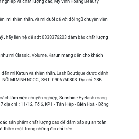
yên nghiệp và chất lượng cao, My Vĩnh Hoàng Beauty
ên, mi thiên thần, và mi đuôi cá với đội ngũ chuyên viên
̃ , hãy liên hệ để sdt 0338376203 đảm bảo chất lượng
uẩnnhư mi Classic, Volume, Katun mang đến cho khách
me đến mi Katun và thiên thần, Lash Boutique được đánh
 NỐI MI MINH NGỌC , SĐT: 0906760803 .Địa chỉ: 28B
g cách làm việc chuyên nghiệp, Sunshine Eyelash mang
ịa chỉ : 11/12, Tổ 6, KP1 - Tân Hiệp - Biên Hoà - Đồng
g các sản phẩm chất lượng cao để đảm bảo sự an toàn
hé thăm một trong những địa chỉ trên.