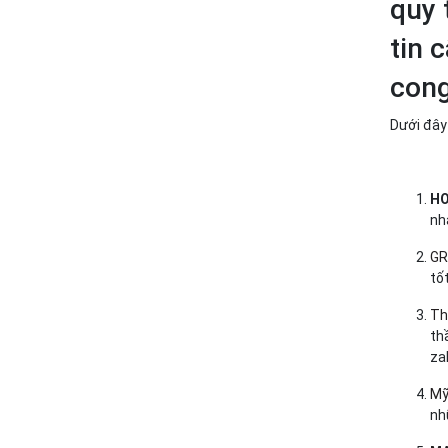
quy 
tin 
cong
Dưới đây 
HO
nh
GR
tô
Th
th
za
Mỹ
nh