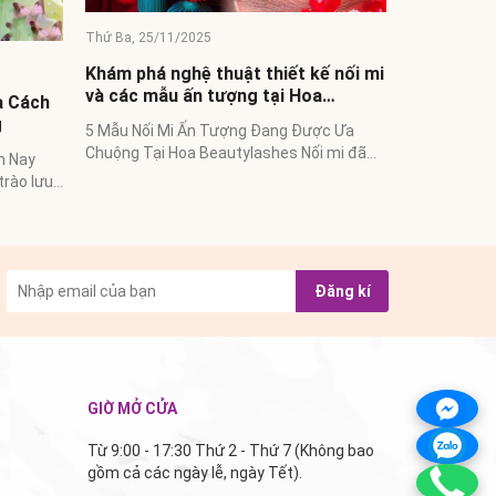
ế nối mi
c Ưa
 mi đã
rong làm
Đăng kí
GIỜ MỞ CỬA
Từ 9:00 - 17:30 Thứ 2 - Thứ 7 (Không bao
gồm cả các ngày lễ, ngày Tết).