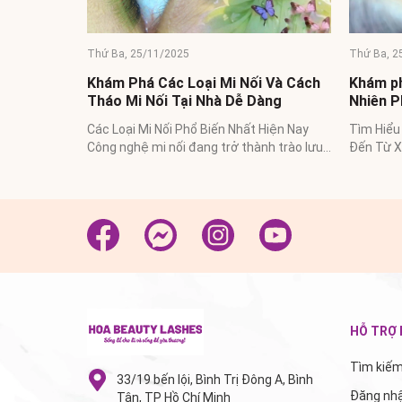
Thứ Ba, 25/11/2025
Thứ Ba, 2
 Và Cách
Khám phá Nghệ Thuật Nối Mi Tự
Khám Ph
àng
Nhiên Phong Cách Hàn Quốc
Tháo Mi
Hiện Nay
Tìm Hiểu Về Xu Hướng Nối Mi Tự Nhiên
Các Loại 
nh trào lưu
Đến Từ Xứ Sở Kim Chi Nối mi tự nhiên
Công ngh
g lại...
đang được ưa chuộng, đặc biệt tại...
phổ biến 
HỖ TRỢ
Tìm kiế
33/19 bến lội, Bình Trị Đông A, Bình
Đăng nh
Tân, TP Hồ Chí Minh