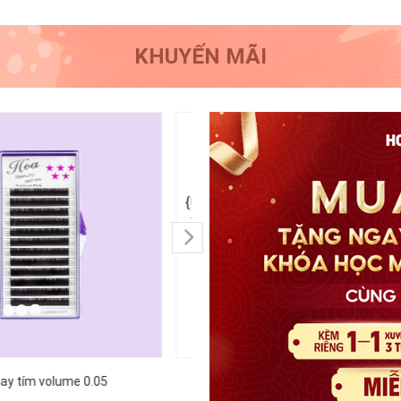
KHUYẾN MÃI
nh có link sang trang chi tiết -
{!-- Hình có link sang trang chi
-}
Mi khay tím volume 0.07
Mi cao cấp classic