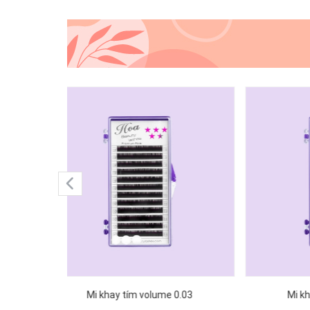
 chi tiết -
{!-- Hình có link sang trang chi tiết -
{!-- Hì
-}
-}
0.03
Mi khay tím volume 0.05