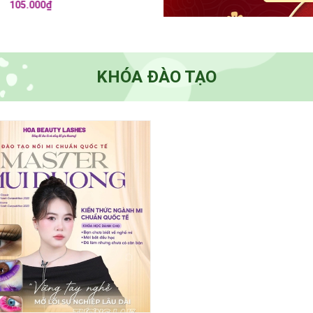
105.000₫
220.000₫
KHÓA ĐÀO TẠO
nh có link sang trang chi tiết -