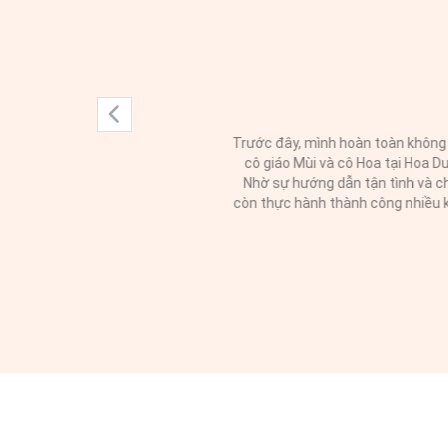
Chị xin gửi lời cảm ơn đến
đáp mọi thắc mắc của Chị, 
và tự tin hơn trong nghề. 
Chị chuẩn bị thi. Nhờ sự c
trân trọng. Bên cạnh vai t
sẻ những điều trong cuộc s