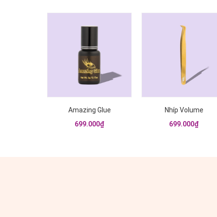
{!-- Hình có link sang
{!-- Hình có link sang
trang chi tiết --}
trang chi tiết --}
Amazing Glue
Nhíp Volume
699.000₫
699.000₫