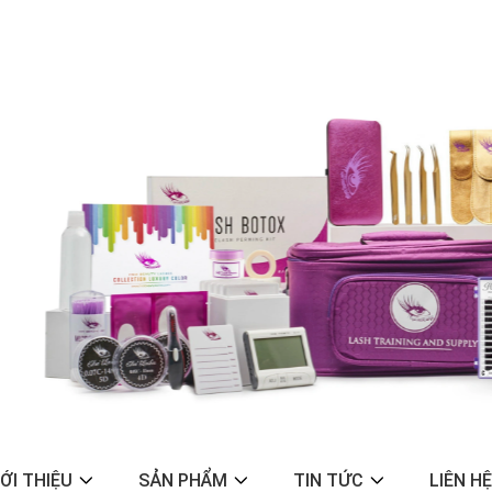
IỚI THIỆU
SẢN PHẨM
TIN TỨC
LIÊN HỆ