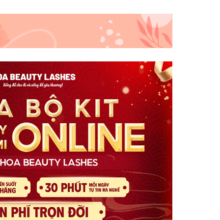
 tiết -
{!-- Hình có link sang trang chi tiết -
-}
Mi cao cấp Volume