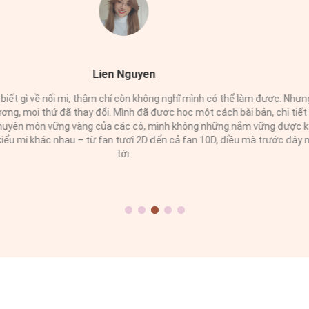
Thai Van Tran
 cô Hoà và team vì sự tận tâm và nhiệt huyết trong suốt quá trình giảng
bất kể khi nào Chị gặp khó khăn trong nghề mi. Chính sự hỗ trợ này gi
Ngoài ra, Chị rất cảm kích vì cô đã dành thời gian quý báu để hướng dẫn
hỉ bảo chu đáo của cô, Chị đã đạt được kết quả tốt trong kỳ thi, và đó 
rò là một người thầy tuyệt vời, cô còn là một người bạn, người em luôn
ống. Chị rất may mắn khi có cô trong cuộc đời và luôn tin tưởng Em l
Một lần nữa, Chị cảm ơn cô vì tất cả những gì cô đã dành cho Chị 💜💜