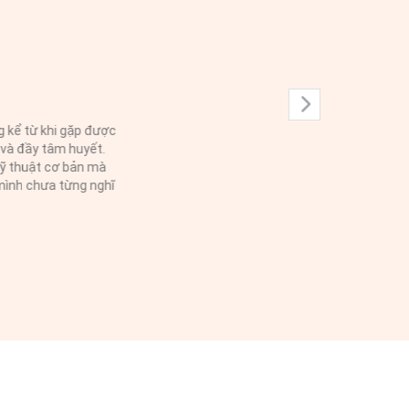
 dạy. Cô luôn sẵn sàng giải
úp Chị luôn cảm thấy an tâm
 và chia sẻ kinh nghiệm khi
là thành quả lớn mà Chị rất
 sẵn lòng lắng nghe và chia
à người đồng hành đáng quý.
