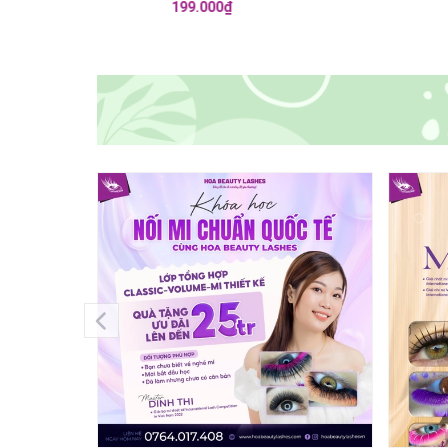
105.000₫
{!-- Hình có link sang trang chi tiết -
{!-- Hì
-}
-}