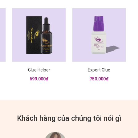
{!-- Hình có link sang
{!-- Hình có link sang
trang chi tiết --}
trang chi tiết --}
Glue Helper
Expert Glue
699.000₫
750.000₫
Khách hàng của chúng tôi nói gì