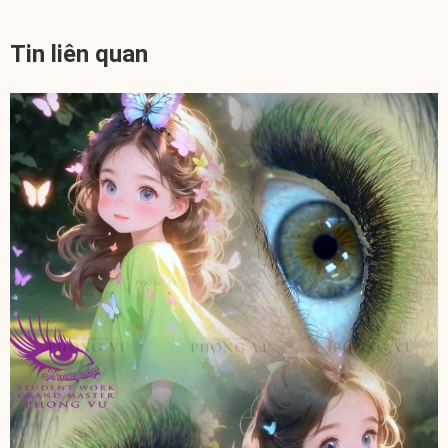
Tin liên quan
Thứ Ba, 25/11/2025
Khám phá Nghệ Thuật Nối Mi Tự Nhiên Phong Cách Hàn
Quốc
Tìm Hiểu Về Xu Hướng Nối Mi Tự Nhiên Đến Từ Xứ Sở Kim Chi Nối mi
tự nhiên đang được ưa chuộng, đặc biệt tại...